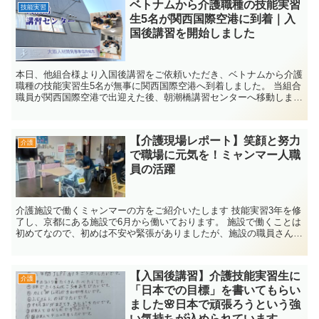
ベトナムから介護職種の技能実習
技能実習
生5名が関西国際空港に到着｜入
国後講習を開始しました
本日、他組合様より入国後講習をご依頼いただき、ベトナムから介護
職種の技能実習生5名が無事に関西国際空港へ到着しました。 当組合
職員が関西国際空港で出迎えた後、朝潮橋講習センターへ移動しまし
た。入国後講習では、日本語学習をはじめ、日本...
【介護現場レポート】笑顔と努力
介護
で職場に元気を！ミャンマー人職
員の活躍
介護施設で働くミャンマーの方をご紹介いたします 技能実習3年を修
了し、京都にある施設で6月から働いております。 施設で働くことは
初めてなので、初めは不安や緊張がありましたが、施設の職員さんや
利用者さんがとても優しく、今は楽しい...
【入国後講習】介護技能実習生に
介護
「日本での目標」を書いてもらい
ました🌸日本で頑張ろうという強
い気持ちが込められています。