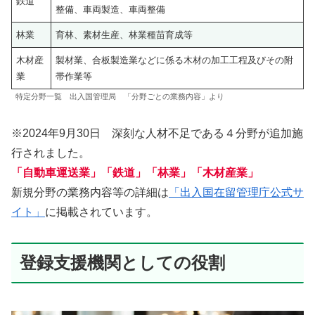
鉄道
整備、車両製造、車両整備
林業
育林、素材生産、林業種苗育成等
木材産
製材業、合板製造業などに係る木材の加工工程及びその附
業
帯作業等
特定分野一覧 出入国管理局 「分野ごとの業務内容」より
※2024年9月30日 深刻な人材不足である４分野が追加施
行されました。
「自動車運送業」「鉄道」「林業」「木材産業」
新規分野の業務内容等の詳細は
「出入国在留管理庁公式サ
イト」
に掲載されています。
登録支援機関としての役割