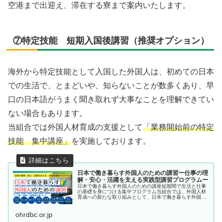
空港まで出迎え、滞在する寮まで案内いたします。
⑦特定技能 短期入国後講習（推奨オプション）
海外から特定技能として入国した外国人は、初めての日本
での生活で、とまどいや、知らないことが数多くあり、早
口の日本語がうまく聞き取れず大事なことを理解できてい
ない場合もあります。
当組合では外国人材育成の支援として
「業務開始前の特定
技能 集中講座」
を実施しております。
日本で働き暮らす外国人のための講習ー仕事の理
解・安心・活躍を支える実践型講習プログラムー
日本で働き暮らす外国人のための講座短期間で生活と仕事
の基礎を身につける集中プログラム当組合では、外国人材
育成への新たな取り組みとして、日本で働き暮らす外国人
を対象とした「短期集中 仕事の理解・安心。活躍をささ
える実践型講習...
ohrdbc.or.jp