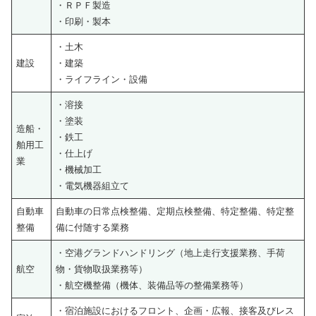
・ＲＰＦ製造
・印刷・製本
・土木
建設
・建築
・ライフライン・設備
・溶接
・塗装
造船・
・鉄工
舶用工
・仕上げ
業
・機械加工
・電気機器組立て
自動車
自動車の日常点検整備、定期点検整備、特定整備、特定整
整備
備に付随する業務
・空港グランドハンドリング（地上走行支援業務、手荷
航空
物・貨物取扱業務等）
・航空機整備（機体、装備品等の整備業務等）
・宿泊施設におけるフロント、企画・広報、接客及びレス