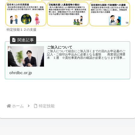
特定技能１２の支援
ご加入について
ご加入について組合にご加入頂くまでの流れお申込書のご
記入・ご捺印お申込みに必要となる書類 商業登記簿謄
本 １通 ※貴社事業内容の確認が必要となります理事会
にてご加入の承認組合から加入承諾書提出...
ohrdbc.or.jp
ホーム
特定技能