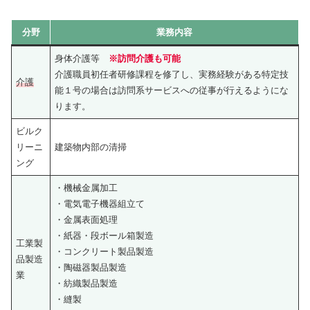
分野
業務内容
身体介護等
※訪問介護も可能
介護職員初任者研修課程を修了し、実務経験がある特定技
介護
能１号の場合は訪問系サービスへの従事が行えるようにな
ります。
ビルク
リーニ
建築物内部の清掃
ング
・機械金属加工
・電気電子機器組立て
・金属表面処理
・紙器・段ボール箱製造
工業製
・コンクリート製品製造
品製造
・陶磁器製品製造
業
・紡織製品製造
・縫製