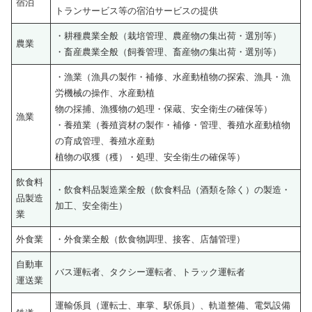
宿泊
トランサービス等の宿泊サービスの提供
・耕種農業全般（栽培管理、農産物の集出荷・選別等）
農業
・畜産農業全般（飼養管理、畜産物の集出荷・選別等）
・漁業（漁具の製作・補修、水産動植物の探索、漁具・漁
労機械の操作、水産動植
物の採捕、漁獲物の処理・保蔵、安全衛生の確保等）
漁業
・養殖業（養殖資材の製作・補修・管理、養殖水産動植物
の育成管理、養殖水産動
植物の収獲（穫）・処理、安全衛生の確保等）
飲食料
・飲食料品製造業全般（飲食料品（酒類を除く）の製造・
品製造
加工、安全衛生）
業
外食業
・外食業全般（飲食物調理、接客、店舗管理）
自動車
バス運転者、タクシー運転者、トラック運転者
運送業
運輸係員（運転士、車掌、駅係員）、軌道整備、電気設備