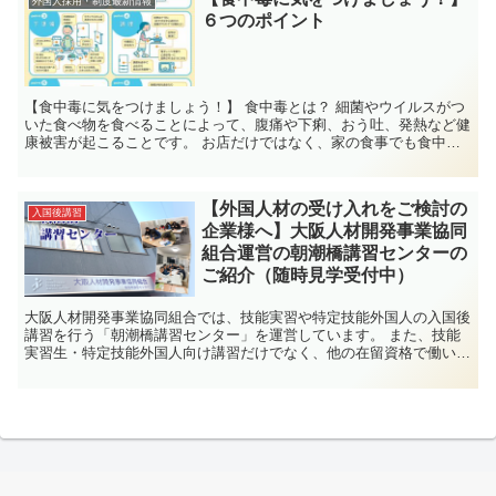
外国人採用・制度最新情報
６つのポイント
【食中毒に気をつけましょう！】 食中毒とは？ 細菌やウイルスがつ
いた食べ物を食べることによって、腹痛や下痢、おう吐、発熱など健
康被害が起こることです。 お店だけではなく、家の食事でも食中毒
は起こります。 食中毒を防...
【外国人材の受け入れをご検討の
入国後講習
企業様へ】大阪人材開発事業協同
組合運営の朝潮橋講習センターの
ご紹介（随時見学受付中）
大阪人材開発事業協同組合では、技能実習や特定技能外国人の入国後
講習を行う「朝潮橋講習センター」を運営しています。 また、技能
実習生・特定技能外国人向け講習だけでなく、他の在留資格で働いて
いる外国人材のためにも企業様のニーズに合わせた...