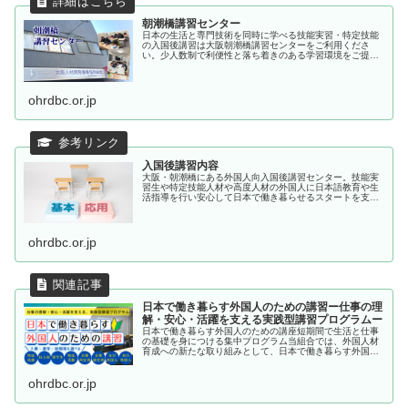
朝潮橋講習センター
日本の生活と専門技術を同時に学べる技能実習・特定技能
の入国後講習は大阪朝潮橋講習センターをご利用くださ
い。少人数制で利便性と落ち着きのある学習環境をご提供
します。
ohrdbc.or.jp
入国後講習内容
大阪・朝潮橋にある外国人向入国後講習センター。技能実
習生や特定技能人材や高度人材の外国人に日本語教育や生
活指導を行い安心して日本で働き暮らせるスタートを支援
します。
ohrdbc.or.jp
日本で働き暮らす外国人のための講習ー仕事の理
解・安心・活躍を支える実践型講習プログラムー
日本で働き暮らす外国人のための講座短期間で生活と仕事
の基礎を身につける集中プログラム当組合では、外国人材
育成への新たな取り組みとして、日本で働き暮らす外国人
を対象とした「短期集中 仕事の理解・安心。活躍をささ
える実践型講習...
ohrdbc.or.jp